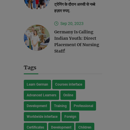
ट्रेनिंग के दौरान अस्सी से नब्बे
हज़ार रुपए.
Sep 20, 2023
Germany Is Calling
Indian Youth: Direct
Placement Of Nursing
Staff!
Tags
Learn German
Courses interface
Advanced Learners
Online
Development
Training
Professional
Worldwide interface
Foreign
Certificates
Development
Children