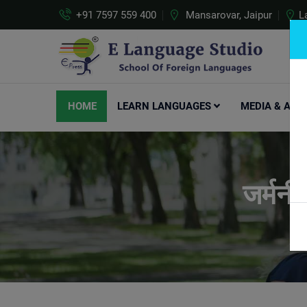
+91 7597 559 400
Mansarovar, Jaipur
L
HOME
LEARN LANGUAGES
MEDIA & ART
जर्मनी