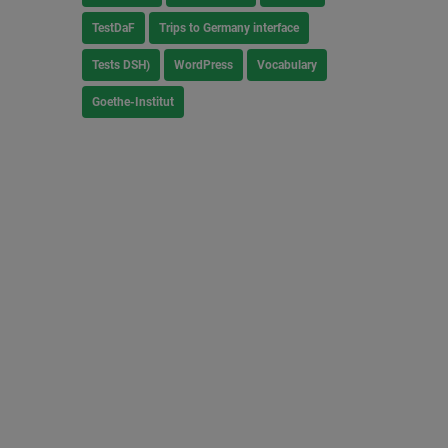
TestDaF
Trips to Germany interface
Tests DSH)
WordPress
Vocabulary
Goethe-Institut