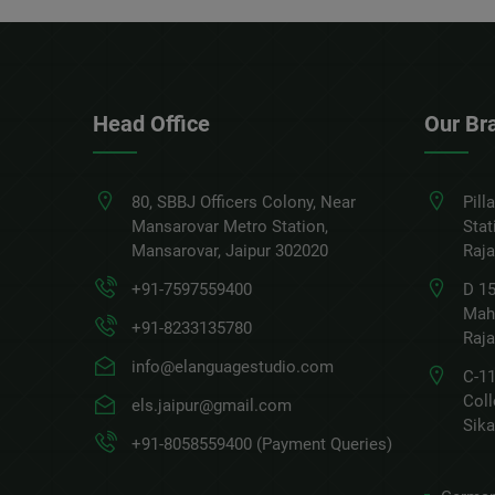
Head Office
Our Br
80, SBBJ Officers Colony, Near
Pill
Mansarovar Metro Station,
Stat
Mansarovar, Jaipur 302020
Raj
+91-7597559400
D 15
Mahi
+91-8233135780
Raj
info@elanguagestudio.com
C-11
Col
els.jaipur@gmail.com
Sika
+91-8058559400 (Payment Queries)