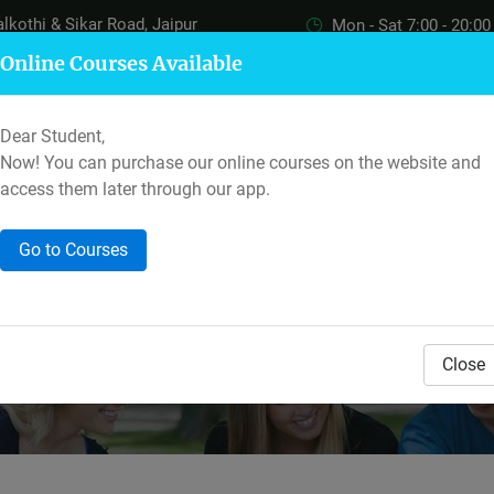
alkothi & Sikar Road, Jaipur
Mon - Sat 7:00 - 20:00
Online Courses Available
+91-7597559400
+91-8233135
Call & Whatsapp
Call
Dear Student,
Now! You can purchase our online courses on the website and
ICLES
EXPLORE
ABOUT US
access them later through our app.
Go to Courses
 में रोजगार की बनी हुई है असीम सं
Home
Back To Articles
जर्मनी में रोजगार की बनी हुई ह...
Close