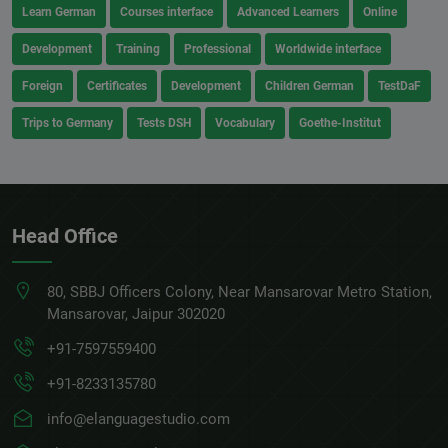
Learn German
Courses interface
Advanced Learners
Online
Development
Training
Professional
Worldwide interface
Foreign
Certificates
Development
Children German
TestDaF
Trips to Germany
Tests DSH
Vocabulary
Goethe-Institut
Head Office
80, SBBJ Officers Colony, Near Mansarovar Metro Station,
Mansarovar, Jaipur 302020
+91-7597559400
+91-8233135780
info@elanguagestudio.com