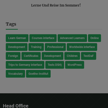
Lerne Und Reise Im Sommer!
Tags
Learn German
Courses interface
Advanced Learners
Online
Development
Training
Professional
Worldwide interface
Foreign
Certificates
Development
Children
TestDaF
Trips to Germany interface
Tests DSH)
WordPress
Vocabulary
Goethe-Institut
Head Office