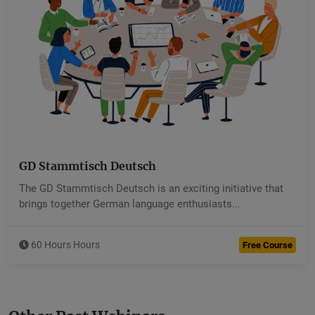
GD Stammtisch Deutsch
Devkaran Saini
The GD Stammtisch Deutsch is an exciting initiative that
5.00 (40 Ratings )
brings together German language enthusiasts...
60 Hours Hours
Free Course