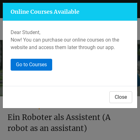
+91 7597 559 400
Mansarovar, Jaipur
Online Courses Available
Lalkothi & Sikar Road, Jaipur
Dear Student,
Now! You can purchase our online courses on the
website and access them later through our app.
Webinar
Go to Courses
Home
Webinars
Webinar Details
Close
Webinar Topic
Ein Roboter als Assistent (A
robot as an assistant)