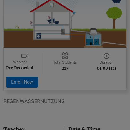
Webinar
Duration
Total Students
Pre Recorded
01:00 Hrs
217
Enroll Now
REGENWASSERNUTZUNG
Teacher
Date & Time