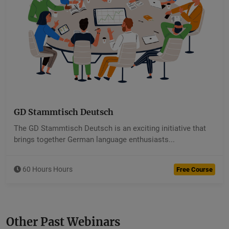
GD Stammtisch Deutsch
Devkaran Saini
The GD Stammtisch Deutsch is an exciting initiative that
5.00 (40 Ratings )
brings together German language enthusiasts...
60 Hours Hours
Free Course
Other Past Webinars