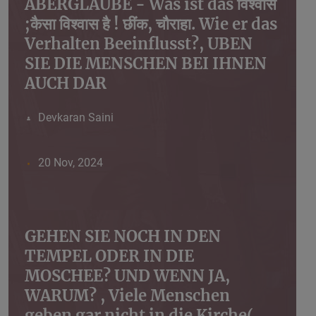
ABERGLAUBE - Was ist das विश्वास
;कैसा विश्वास है ! छींक, चौराहा. Wie er das
Verhalten Beeinflusst?, UBEN
SIE DIE MENSCHEN BEI IHNEN
AUCH DAR
Devkaran Saini
20 Nov, 2024
GEHEN SIE NOCH IN DEN
TEMPEL ODER IN DIE
MOSCHEE? UND WENN JA,
WARUM? , Viele Menschen
geben gar nicht in die Kirche(