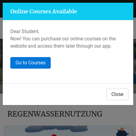
+91 7597 559 400
Mansarovar, Jaipur
Online Courses Available
Lalkothi & Sikar Road, Jaipur
Dear Student,
Now! You can purchase our online courses on the
website and access them later through our app.
Webinar
Go to Courses
Home
Webinars
Webinar Details
Close
Webinar Topic
REGENWASSERNUTZUNG