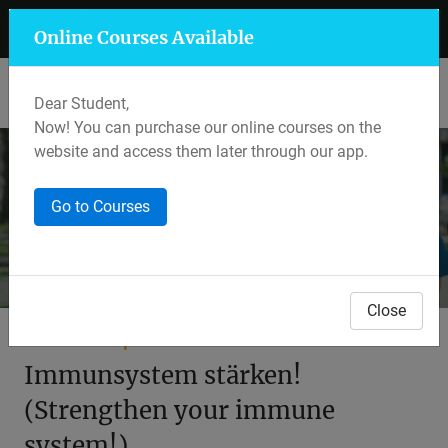
+91 7597 559 400
Mansarovar, Jaipur
Online Courses Available
Lalkothi & Sikar Road, Jaipur
Dear Student,
Now! You can purchase our online courses on the
website and access them later through our app.
Webinar
Go to Courses
Home
Webinars
Webinar Details
Close
Webinar Topic
Immunsystem stärken!
(Strengthen your immune
system!)