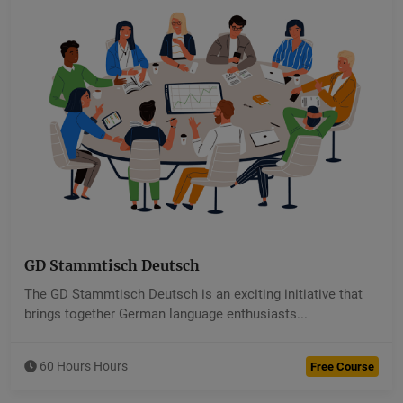
GD Stammtisch Deutsch
Devkaran Saini
The GD Stammtisch Deutsch is an exciting initiative that
5.00 (40 Ratings )
brings together German language enthusiasts...
60 Hours Hours
Free Course